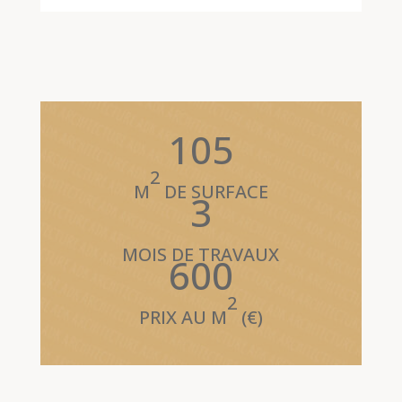
105
105
2
M
DE SURFACE
3
3
MOIS DE TRAVAUX
600
600
2
PRIX AU M
(€)